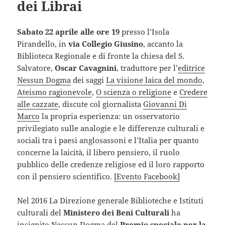
dei Librai
Sabato 22 aprile alle ore 19
presso l’Isola
Pirandello, in
via Collegio Giusino
, accanto la
Biblioteca Regionale e di fronte la chiesa del S.
Salvatore,
Oscar Cavagnini
, traduttore per l’
editrice
Nessun Dogma
dei saggi
La visione laica del mondo
,
Ateismo ragionevole
,
O scienza o religione
e
Credere
alle cazzate
,
discute col giornalista
Giovanni Di
Marco
la propria esperienza: un osservatorio
privilegiato sulle analogie e le differenze culturali e
sociali tra i paesi anglosassoni e l’Italia per quanto
concerne la laicità, il libero pensiero, il ruolo
pubblico delle credenze religiose ed il loro rapporto
con il pensiero scientifico.
[Evento Facebook]
Nel 2016 La Direzione generale Biblioteche e Istituti
culturali del
Ministero dei Beni Culturali
ha
insignito Nessun Dogma del
Premio speciale per la