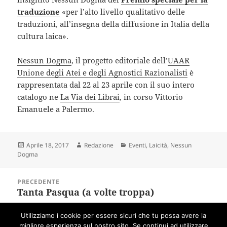
traduzione
«per l’alto livello qualitativo delle
traduzioni, all’insegna della diffusione in Italia della
cultura laica».
Nessun Dogma
, il progetto editoriale dell’
UAAR
Unione degli Atei e degli Agnostici Razionalisti
è
rappresentata dal 22 al 23 aprile con il suo intero
catalogo ne
La Via dei Librai
, in corso Vittorio
Emanuele a Palermo.
Scritto
Autore
Categorie
Aprile 18, 2017
Redazione
Eventi
,
Laicità
,
Nessun
il
Dogma
Navigazione
PRECEDENTE
articoli
Tanta Pasqua (a volte troppa)
Articolo
precedente:
Utilizziamo i cookie per essere sicuri che tu possa avere la
SUCCESSIVO
migliore esperienza sul nostro sito. Se continui ad utilizzare