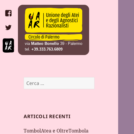
Circolo UAAR di
Unione degli Atei e degli
Palermo
Agnostici Razionalisti (UAAR) –
UAAR
Circolo di Palermo
via
Matteo Bonello
39 - Palermo
tel.
+39.333.763.6809
Ricerca
per:
ARTICOLI RECENTI
TombolAtea e OltreTombola