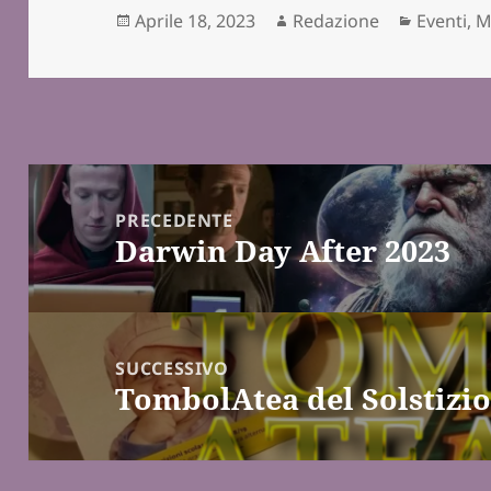
Scritto
Autore
Categori
Aprile 18, 2023
Redazione
Eventi
,
M
il
Navigazione
articoli
PRECEDENTE
Darwin Day After 2023
Articolo
precedente:
SUCCESSIVO
TombolAtea del Solstizio
Articolo
successivo: