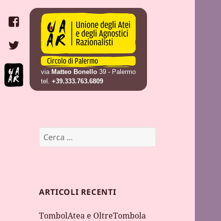
Circolo UAAR di
Unione degli Atei e degli
Palermo
Agnostici Razionalisti (UAAR) –
UAAR
Circolo di Palermo
via
Matteo Bonello
39 - Palermo
tel.
+39.333.763.6809
Ricerca
per:
ARTICOLI RECENTI
TombolAtea e OltreTombola