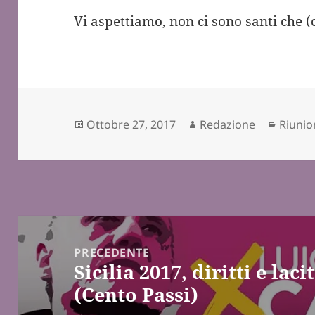
Vi aspettiamo, non ci sono santi che (
Scritto
Autore
Catego
Ottobre 27, 2017
Redazione
Riunio
il
Navigazione
articoli
PRECEDENTE
Sicilia 2017, diritti e lac
Articolo
(Cento Passi)
precedente: