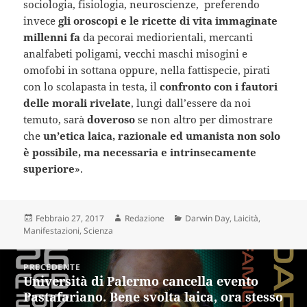
sociologia, fisiologia, neuroscienze, preferendo
invece
gli oroscopi e le ricette di vita immaginate
millenni fa
da pecorai mediorientali, mercanti
analfabeti poligami, vecchi maschi misogini e
omofobi in sottana oppure, nella fattispecie, pirati
con lo scolapasta in testa, il
confronto con i fautori
delle morali rivelate
, lungi dall’essere da noi
temuto, sarà
doveroso
se non altro per dimostrare
che
un’etica laica, razionale ed umanista non solo
è possibile, ma necessaria e intrinsecamente
superiore
».
Scritto
Autore
Categorie
Febbraio 27, 2017
Redazione
Darwin Day
,
Laicità
,
il
Manifestazioni
,
Scienza
Navigazione
PRECEDENTE
articoli
Università di Palermo cancella evento
Articolo
Pastafariano. Bene svolta laica, ora stesso
precedente: