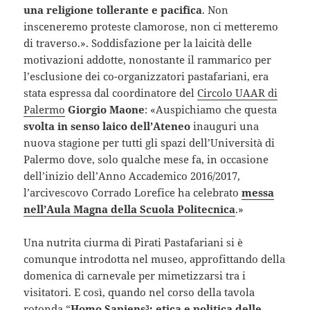
una religione tollerante e pacifica
. Non
insceneremo proteste clamorose, non ci metteremo
di traverso.». Soddisfazione per la laicità delle
motivazioni addotte, nonostante il rammarico per
l’esclusione dei co-organizzatori pastafariani, era
stata espressa dal coordinatore del
Circolo UAAR di
Palermo
Giorgio Maone
: «Auspichiamo che questa
svolta in senso laico dell’Ateneo
inauguri una
nuova stagione per tutti gli spazi dell’Università di
Palermo dove, solo qualche mese fa, in occasione
dell’inizio dell’Anno Accademico 2016/2017,
l’arcivescovo Corrado Lorefice ha celebrato
messa
nell’Aula Magna della Scuola Politecnica
.»
Una nutrita ciurma di Pirati Pastafariani si è
comunque introdotta nel museo, approfittando della
domenica di carnevale per mimetizzarsi tra i
visitatori. E così, quando nel corso della tavola
rotonda “
Homo Sapiens³: etica e politica delle