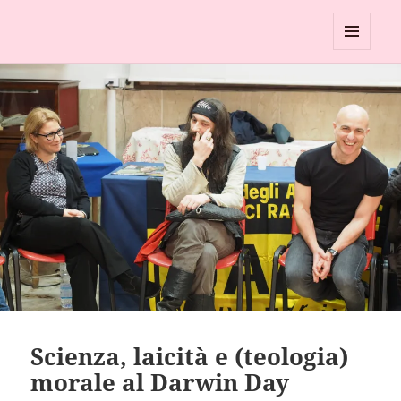
Circolo UAAR di Palermo
MENU
E
WIDGET
Scienza, laicità e (teologia)
morale al Darwin Day