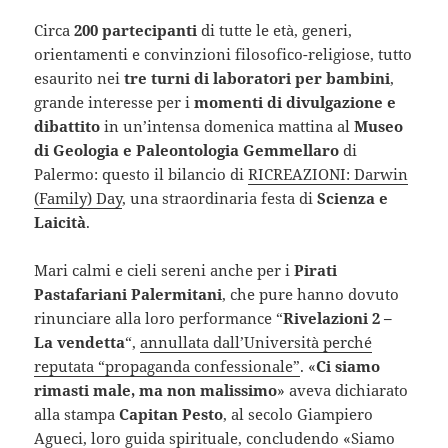
Circa
200 partecipanti
di tutte le età, generi,
orientamenti e convinzioni filosofico-religiose, tutto
esaurito nei
tre turni di laboratori per bambini
,
grande interesse per i
momenti di divulgazione e
dibattito
in un’intensa domenica mattina al
Museo
di Geologia e Paleontologia Gemmellaro
di
Palermo: questo il bilancio di
RICREAZIONI: Darwin
(Family) Day
, una straordinaria festa di
Scienza e
Laicità
.
Mari calmi e cieli sereni anche per i
Pirati
Pastafariani Palermitani
, che pure hanno dovuto
rinunciare alla loro performance “
Rivelazioni 2 –
La vendetta
“,
annullata dall’Università perché
reputata “propaganda confessionale”
. «
Ci siamo
rimasti male, ma non malissimo
» aveva dichiarato
alla stampa
Capitan Pesto
, al secolo Giampiero
Agueci, loro guida spirituale, concludendo «Siamo