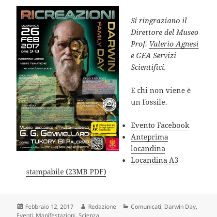
Si ringraziano il
Direttore del Museo
Prof.
Valerio Agnesi
e GEA Servizi
Scientifici.
E chi non viene è
un fossile.
Evento Facebook
Anteprima
locandina
Locandina A3
stampabile (23MB PDF)
Scritto
Autore
Categorie
Febbraio 12, 2017
Redazione
Comunicati
,
Darwin Day
,
il
Eventi
,
Manifestazioni
,
Scienza