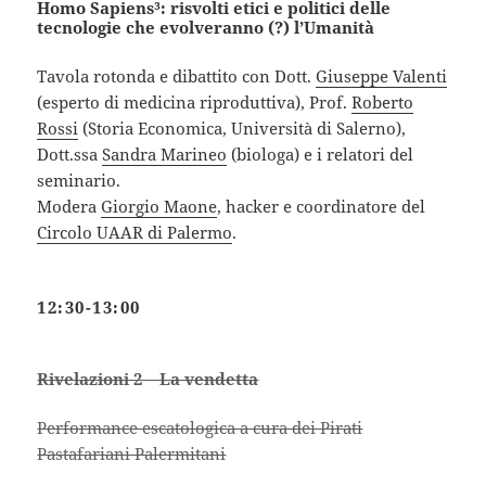
Homo Sapiens³: risvolti etici e politici delle
tecnologie che evolveranno (?) l’Umanità
Tavola rotonda e dibattito con Dott.
Giuseppe Valenti
(esperto di medicina riproduttiva), Prof.
Roberto
Rossi
(Storia Economica, Università di Salerno),
Dott.ssa
Sandra Marineo
(biologa) e i relatori del
seminario.
Modera
Giorgio Maone
, hacker e coordinatore del
Circolo UAAR di Palermo
.
12:30-13:00
Rivelazioni 2 – La vendetta
Performance escatologica a cura dei Pirati
Pastafariani Palermitani